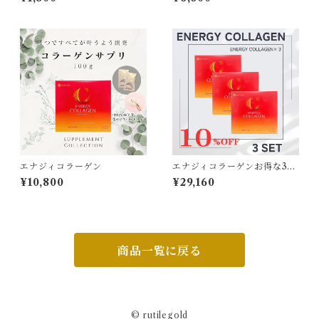
エナジィコラーゲン
エナジィコラーゲンお得な3セ
ット
¥10,800
¥29,160
商品一覧に戻る
© rutilegold